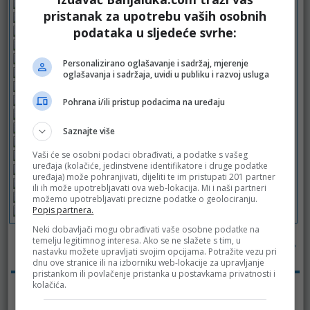
pristanak za upotrebu vaših osobnih
podataka u sljedeće svrhe:
Personalizirano oglašavanje i sadržaj, mjerenje
oglašavanja i sadržaja, uvidi u publiku i razvoj usluga
Pohrana i/ili pristup podacima na uređaju
Saznajte više
Vaši će se osobni podaci obrađivati, a podatke s vašeg
uređaja (kolačiće, jedinstvene identifikatore i druge podatke
uređaja) može pohranjivati, dijeliti te im pristupati 201 partner
ili ih može upotrebljavati ova web-lokacija. Mi i naši partneri
možemo upotrebljavati precizne podatke o geolociranju.
Popis partnera.
Neki dobavljači mogu obrađivati vaše osobne podatke na
temelju legitimnog interesa. Ako se ne slažete s tim, u
Poslovni pokloni
»
nastavku možete upravljati svojim opcijama. Potražite vezu pri
dnu ove stranice ili na izborniku web-lokacije za upravljanje
pristankom ili povlačenje pristanka u postavkama privatnosti i
kolačića.
Tagovi:
Hemija
Higijena
Konzum