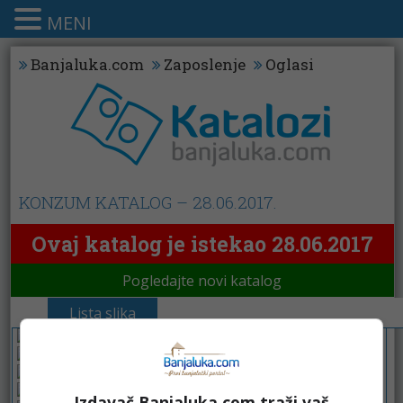
MENI
Banjaluka.com
Zaposlenje
Oglasi
KONZUM KATALOG – 28.06.2017.
Ovaj katalog je istekao 28.06.2017
Pogledajte novi katalog
Lista slika
Izdavač Banjaluka.com traži vaš