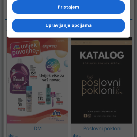
Prehrana
Pristajem
Pregleda:
2728
Upravljanje opcijama
KATALOZI - PREHRANA
DM
Poslovni pokloni
do ...
do ...