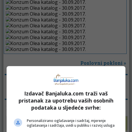
Poslovni pokloni
»
Tagovi:
Higijena
Konzum
Olea. Kozmetika
Izdavač Banjaluka.com traži vaš
Pregleda:
3542
pristanak za upotrebu vaših osobnih
KATALOZI - KOZMETIKA
podataka u sljedeće svrhe:
Personalizirano oglašavanje i sadržaj, mjerenje
oglašavanja i sadržaja, uvidi u publiku i razvoj usluga