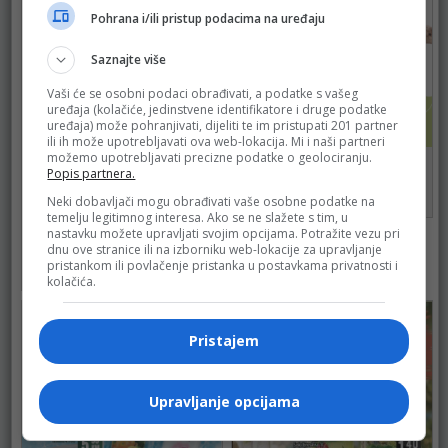
Pohrana i/ili pristup podacima na uređaju
Saznajte više
Vaši će se osobni podaci obrađivati, a podatke s vašeg
uređaja (kolačiće, jedinstvene identifikatore i druge podatke
uređaja) može pohranjivati, dijeliti te im pristupati 201 partner
ili ih može upotrebljavati ova web-lokacija. Mi i naši partneri
možemo upotrebljavati precizne podatke o geolociranju.
Mercator
Popis partnera.
do 31.08.2026.
Neki dobavljači mogu obrađivati vaše osobne podatke na
81
temelju legitimnog interesa. Ako se ne slažete s tim, u
nastavku možete upravljati svojim opcijama. Potražite vezu pri
Mercator
dnu ove stranice ili na izborniku web-lokacije za upravljanje
do 10.08.2026.
pristankom ili povlačenje pristanka u postavkama privatnosti i
80
kolačića.
Pristajem
Upravljanje opcijama