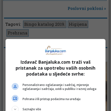
Poslovni pokloni
»
Tagovi:
Bingo katalog 2019.
Higijena
Prehrana
Pregleda:
2446
KATALOZI - KATALOG
Izdavač Banjaluka.com traži vaš
pristanak za upotrebu vaših osobnih
podataka u sljedeće svrhe:
Personalizirano oglašavanje i sadržaj, mjerenje
oglašavanja i sadržaja, uvidi u publiku i razvoj usluga
Pohrana i/ili pristup podacima na uređaju
Saznajte više