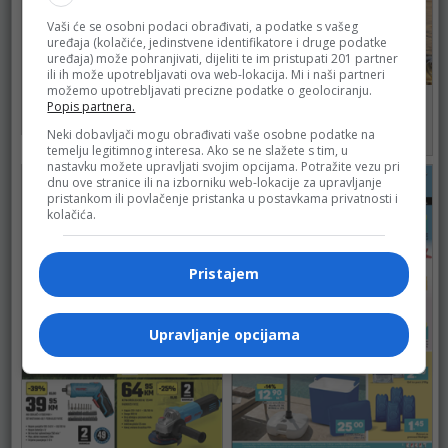
Vaši će se osobni podaci obrađivati, a podatke s vašeg
uređaja (kolačiće, jedinstvene identifikatore i druge podatke
uređaja) može pohranjivati, dijeliti te im pristupati 201 partner
ili ih može upotrebljavati ova web-lokacija. Mi i naši partneri
Didaco
možemo upotrebljavati precizne podatke o geolociranju.
Bingo
do 05.08.2026.
Popis partnera.
do 09.08.2026.
293
Neki dobavljači mogu obrađivati vaše osobne podatke na
455
temelju legitimnog interesa. Ako se ne slažete s tim, u
nastavku možete upravljati svojim opcijama. Potražite vezu pri
dnu ove stranice ili na izborniku web-lokacije za upravljanje
pristankom ili povlačenje pristanka u postavkama privatnosti i
kolačića.
Pristajem
Upravljanje opcijama