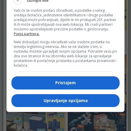
Saznajte više
Vaši će se osobni podaci obrađivati, a podatke s vašeg
uređaja (kolačiće, jedinstvene identifikatore i druge podatke
uređaja) može pohranjivati, dijeliti te im pristupati 201 partner
ili ih može upotrebljavati ova web-lokacija. Mi i naši partneri
možemo upotrebljavati precizne podatke o geolociranju.
Popis partnera.
Bingo
Bingo
do 09.08.2026.
do 11.08.2026.
Neki dobavljači mogu obrađivati vaše osobne podatke na
temelju legitimnog interesa. Ako se ne slažete s tim, u
489
506
nastavku možete upravljati svojim opcijama. Potražite vezu pri
dnu ove stranice ili na izborniku web-lokacije za upravljanje
pristankom ili povlačenje pristanka u postavkama privatnosti i
kolačića.
Pristajem
Upravljanje opcijama