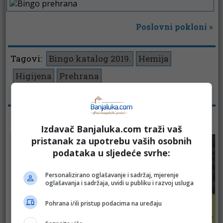
Poslovni pokloni
»
Tagovi:
Bingo katalog 2019.
Hemija
Higijena
Prehrana
Pregleda:
2767
KATALOZI - KATALOG
Izdavač Banjaluka.com traži vaš
pristanak za upotrebu vaših osobnih
podataka u sljedeće svrhe:
Personalizirano oglašavanje i sadržaj, mjerenje
oglašavanja i sadržaja, uvidi u publiku i razvoj usluga
Pohrana i/ili pristup podacima na uređaju