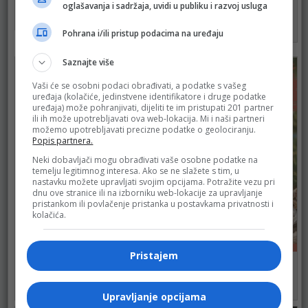
BINGO
oglašavanja i sadržaja, uvidi u publiku i razvoj usluga
do 31.08.2026.
do 16.08.2026.
78
Pohrana i/ili pristup podacima na uređaju
105
Saznajte više
Vaši će se osobni podaci obrađivati, a podatke s vašeg
uređaja (kolačiće, jedinstvene identifikatore i druge podatke
uređaja) može pohranjivati, dijeliti te im pristupati 201 partner
ili ih može upotrebljavati ova web-lokacija. Mi i naši partneri
možemo upotrebljavati precizne podatke o geolociranju.
Popis partnera.
Neki dobavljači mogu obrađivati vaše osobne podatke na
temelju legitimnog interesa. Ako se ne slažete s tim, u
nastavku možete upravljati svojim opcijama. Potražite vezu pri
dnu ove stranice ili na izborniku web-lokacije za upravljanje
pristankom ili povlačenje pristanka u postavkama privatnosti i
kolačića.
Pristajem
BINGO
KORT
do 16.08.2026.
do 26.08.2026.
131
122
Upravljanje opcijama