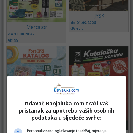
JYSK
do 01.09.2026.
Mercator
125
do 10.08.2026.
99
Izdavač Banjaluka.com traži vaš
pristanak za upotrebu vaših osobnih
podataka u sljedeće svrhe:
FORTUNA
Personalizirano oglašavanje i sadržaj, mjerenje