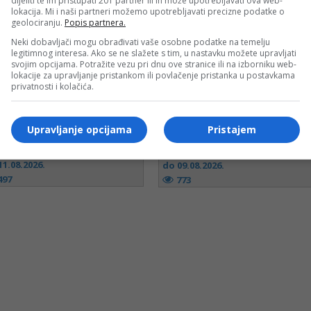
dijeliti te im pristupati 201 partner ili ih može upotrebljavati ova web-
lokacija. Mi i naši partneri možemo upotrebljavati precizne podatke o
geolociranju.
Popis partnera.
Neki dobavljači mogu obrađivati vaše osobne podatke na temelju
legitimnog interesa. Ako se ne slažete s tim, u nastavku možete upravljati
svojim opcijama. Potražite vezu pri dnu ove stranice ili na izborniku web-
lokacije za upravljanje pristankom ili povlačenje pristanka u postavkama
privatnosti i kolačića.
Upravljanje opcijama
Pristajem
Bingo
Robot
11.08.2026.
do 09.08.2026.
497
773