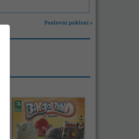
Poslovni pokloni
»