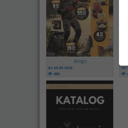
Bingo
do 09.08.2026.
do 
486