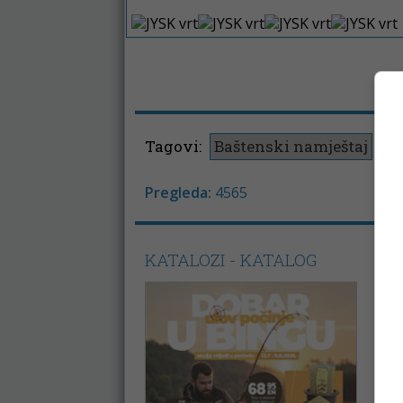
Tagovi:
Baštenski namještaj
JY
Pregleda:
4565
KATALOZI - KATALOG