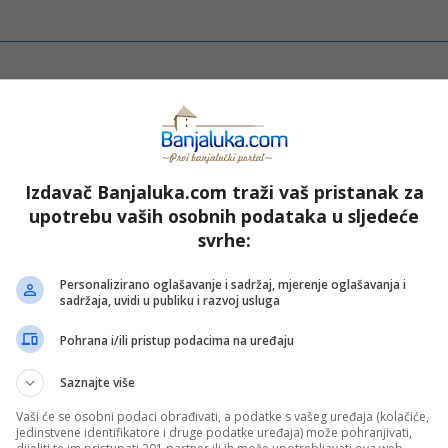
SK
Namještaj
Vrt
Izdavač Banjaluka.com traži vaš pristanak za
upotrebu vaših osobnih podataka u sljedeće
svrhe:
Personalizirano oglašavanje i sadržaj, mjerenje oglašavanja i
sadržaja, uvidi u publiku i razvoj usluga
Pohrana i/ili pristup podacima na uređaju
Saznajte više
Vaši će se osobni podaci obrađivati, a podatke s vašeg uređaja (kolačiće,
jedinstvene identifikatore i druge podatke uređaja) može pohranjivati,