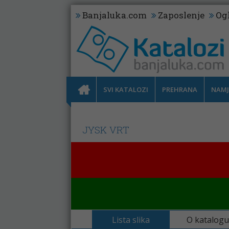
Banjaluka.com
Zaposlenje
Og
SVI KATALOZI
PREHRANA
NAMJ
JYSK VRT
Lista slika
O katalogu