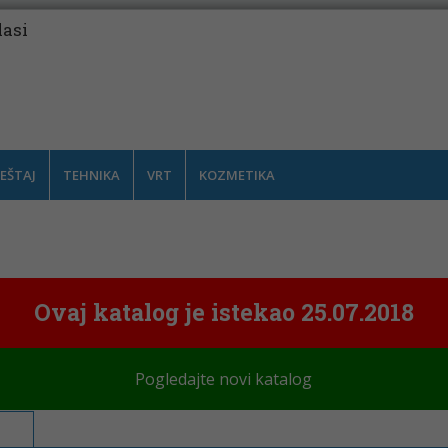
lasi
EŠTAJ
TEHNIKA
VRT
KOZMETIKA
Ovaj katalog je istekao 25.07.2018
Pogledajte novi katalog