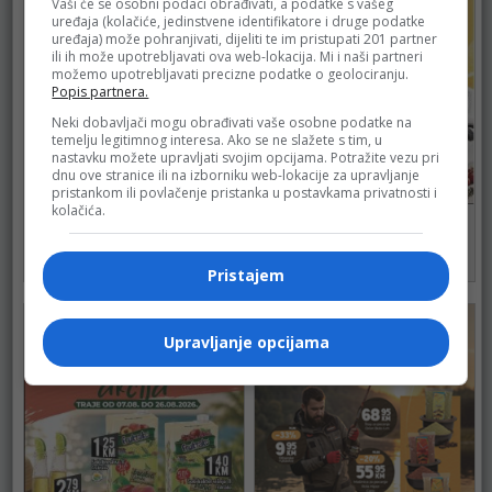
Vaši će se osobni podaci obrađivati, a podatke s vašeg
uređaja (kolačiće, jedinstvene identifikatore i druge podatke
uređaja) može pohranjivati, dijeliti te im pristupati 201 partner
ili ih može upotrebljavati ova web-lokacija. Mi i naši partneri
možemo upotrebljavati precizne podatke o geolociranju.
Popis partnera.
Neki dobavljači mogu obrađivati vaše osobne podatke na
temelju legitimnog interesa. Ako se ne slažete s tim, u
nastavku možete upravljati svojim opcijama. Potražite vezu pri
dnu ove stranice ili na izborniku web-lokacije za upravljanje
pristankom ili povlačenje pristanka u postavkama privatnosti i
kolačića.
BINGO
BINGO
do 16.08.2026.
do 16.08.2026.
102
128
Pristajem
Upravljanje opcijama