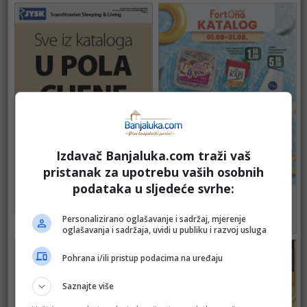
Izdavač Banjaluka.com traži vaš
pristanak za upotrebu vaših osobnih
JYSK
podataka u sljedeće svrhe:
do 18.08.2026.
FORTUNA
94
do 31.08.2026.
Personalizirano oglašavanje i sadržaj, mjerenje
74
oglašavanja i sadržaja, uvidi u publiku i razvoj usluga
Pohrana i/ili pristup podacima na uređaju
Saznajte više