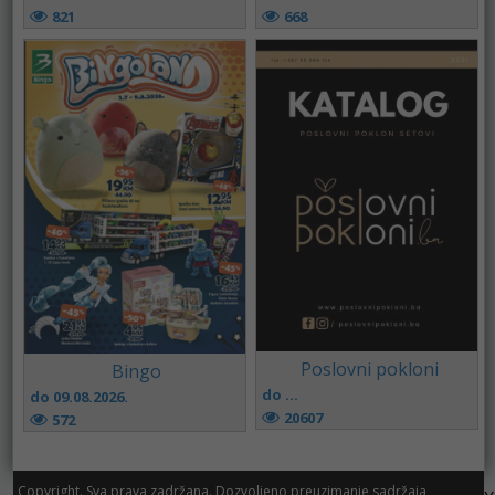
821
668
Poslovni pokloni
Bingo
do ...
do 09.08.2026.
20607
572
Copyright. Sva prava zadržana. Dozvoljeno preuzimanje sadržaja