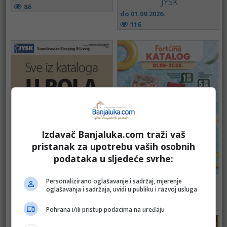
JYSK
86
do 01.09.2026.
116
Izdavač Banjaluka.com traži vaš
pristanak za upotrebu vaših osobnih
podataka u sljedeće svrhe:
JYSK
do 18.08.2026.
Personalizirano oglašavanje i sadržaj, mjerenje
FORTUNA
oglašavanja i sadržaja, uvidi u publiku i razvoj usluga
92
do 31.08.2026.
71
Pohrana i/ili pristup podacima na uređaju