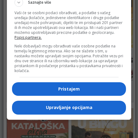
Saznajte više
Vaši će se osobni podaci obrađivati, a podatke s vašeg
uređaja (kolačiće, jedinstvene identifikatore i druge podatke
uređaja) može pohranjivati, dijeliti te im pristupati 201 partner
ili ih može upotrebljavati ova web-lokacija. Mi i naši partneri
možemo upotrebljavati precizne podatke o geolociranju.
Popis partnera.
Neki dobavljači mogu obrađivati vaše osobne podatke na
temelju legitimnog interesa. Ako se ne slažete s tim, u
nastavku možete upravljati svojim opcijama. Potražite vezu pri
dnu ove stranice ili na izborniku web-lokacije za upravljanje
pristankom ili povlačenje pristanka u postavkama privatnosti i
kolačića.
BINGO
BINGO
Pristajem
do 16.08.2026.
do 16.08.2026.
101
127
Upravljanje opcijama