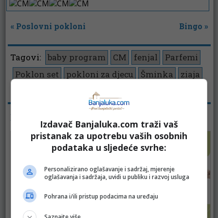
«
Poslovni pokloni
Bingo
»
Tagovi:
baby program
CM
fenjal
Parfemi
Poklon set
pokloni za djecu
Šminka
ziaja
Pregleda:
920
KATALOZI - KOZMETIKA
Izdavač Banjaluka.com traži vaš
pristanak za upotrebu vaših osobnih
podataka u sljedeće svrhe:
Personalizirano oglašavanje i sadržaj, mjerenje
oglašavanja i sadržaja, uvidi u publiku i razvoj usluga
Pohrana i/ili pristup podacima na uređaju
Saznajte više