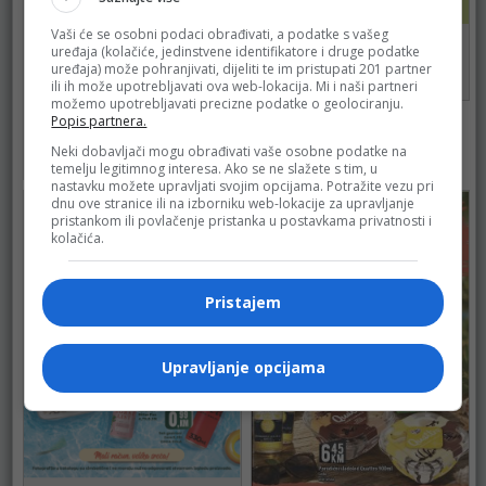
Vaši će se osobni podaci obrađivati, a podatke s vašeg
Mercator
uređaja (kolačiće, jedinstvene identifikatore i druge podatke
do 31.08.2026.
uređaja) može pohranjivati, dijeliti te im pristupati 201 partner
ili ih može upotrebljavati ova web-lokacija. Mi i naši partneri
42
možemo upotrebljavati precizne podatke o geolociranju.
Mercator
Popis partnera.
do 10.08.2026.
Neki dobavljači mogu obrađivati vaše osobne podatke na
42
temelju legitimnog interesa. Ako se ne slažete s tim, u
nastavku možete upravljati svojim opcijama. Potražite vezu pri
dnu ove stranice ili na izborniku web-lokacije za upravljanje
pristankom ili povlačenje pristanka u postavkama privatnosti i
kolačića.
Pristajem
Upravljanje opcijama