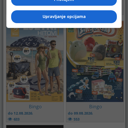
do ...
do 09.08.2026.
511
790
Upravljanje opcijama
Bingo
Bingo
do 12.08.2026.
do 09.08.2026.
633
553