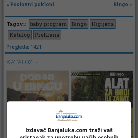
«
Poslovni pokloni
Bingo
»
Tagovi:
baby program
Bingo
Higijena
Katalog
Prehrana
Pregleda:
1421
KATALOZI -
Izdavač Banjaluka.com traži vaš
pristanak za upotrebu vaših osobnih