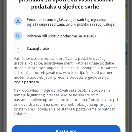
podataka u sljedeće svrhe:
Personalizirano oglašavanje i sadržaj, mjerenje
Bingo
Bingo
oglašavanja i sadržaja, uvidi u publiku i razvoj usluga
do 09.08.2026.
do 11.08.2026.
Pohrana i/ili pristup podacima na uređaju
489
506
Saznajte više
Vaši će se osobni podaci obrađivati, a podatke s vašeg
uređaja (kolačiće, jedinstvene identifikatore i druge podatke
uređaja) može pohranjivati, dijeliti te im pristupati 201 partner
ili ih može upotrebljavati ova web-lokacija. Mi i naši partneri
možemo upotrebljavati precizne podatke o geolociranju.
Popis partnera.
Neki dobavljači mogu obrađivati vaše osobne podatke na
temelju legitimnog interesa. Ako se ne slažete s tim, u
nastavku možete upravljati svojim opcijama. Potražite vezu pri
dnu ove stranice ili na izborniku web-lokacije za upravljanje
pristankom ili povlačenje pristanka u postavkama privatnosti i
kolačića.
DM
Robot
Pristajem