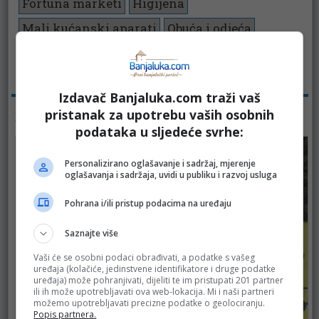
Fortuna marketi
Higijena
Mali kućanski aparati
Obuća i odjeća
Prehrana
Pregleda:
339
Izdavač Banjaluka.com traži vaš
pristanak za upotrebu vaših osobnih
KATALOZI -
podataka u sljedeće svrhe:
Personalizirano oglašavanje i sadržaj, mjerenje
oglašavanja i sadržaja, uvidi u publiku i razvoj usluga
Pohrana i/ili pristup podacima na uređaju
Saznajte više
Vaši će se osobni podaci obrađivati, a podatke s vašeg
uređaja (kolačiće, jedinstvene identifikatore i druge podatke
uređaja) može pohranjivati, dijeliti te im pristupati 201 partner
ili ih može upotrebljavati ova web-lokacija. Mi i naši partneri
možemo upotrebljavati precizne podatke o geolociranju.
Popis partnera.