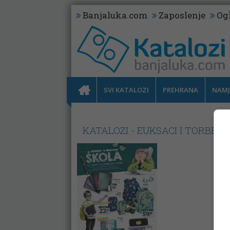
Banjaluka.com
Zaposlenje
Og
SVI KATALOZI
PREHRANA
NAMJ
KATALOZI - EUKSACI I TORBE