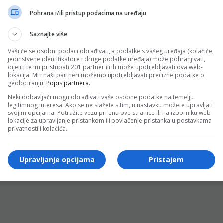
Pohrana i/ili pristup podacima na uređaju
Saznajte više
Vaši će se osobni podaci obrađivati, a podatke s vašeg uređaja (kolačiće,
jedinstvene identifikatore i druge podatke uređaja) može pohranjivati,
dijeliti te im pristupati 201 partner ili ih može upotrebljavati ova web-
e sadržaja isključivo uz navođenje linka prema stranici sa koje je sadržaj preu
lokacija. Mi i naši partneri možemo upotrebljavati precizne podatke o
geolociranju.
Popis partnera.
Neki dobavljači mogu obrađivati vaše osobne podatke na temelju
legitimnog interesa. Ako se ne slažete s tim, u nastavku možete upravljati
svojim opcijama. Potražite vezu pri dnu ove stranice ili na izborniku web-
lokacije za upravljanje pristankom ili povlačenje pristanka u postavkama
privatnosti i kolačića.
Upravljanje opcijama
Pristajem