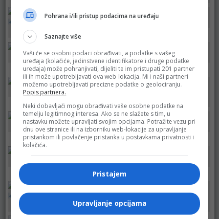
Pohrana i/ili pristup podacima na uređaju
Bingo prehrana
Bingo
Mercator
Saznajte više
Vaši će se osobni podaci obrađivati, a podatke s vašeg
Robot
Best
uređaja (kolačiće, jedinstvene identifikatore i druge podatke
Konzum
uređaja) može pohranjivati, dijeliti te im pristupati 201 partner
ili ih može upotrebljavati ova web-lokacija. Mi i naši partneri
možemo upotrebljavati precizne podatke o geolociranju.
Didaco
cm
Popis partnera.
Izbor trgovine
Neki dobavljači mogu obrađivati vaše osobne podatke na
temelju legitimnog interesa. Ako se ne slažete s tim, u
nastavku možete upravljati svojim opcijama. Potražite vezu pri
Robot
Bingo prehrana
dnu ove stranice ili na izborniku web-lokacije za upravljanje
Fortuna
pristankom ili povlačenje pristanka u postavkama privatnosti i
kolačića.
Bingo
dm
Konzum
Pristajem
Bingo
Upravljanje opcijama
Mercator
Izbor trgovine