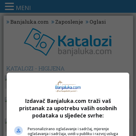
MENI
Banjaluka.com
Zaposlenje
Oglasi
KATALOZI - HIGIJENA
Bingo
Bingo
Konzum
Izdavač Banjaluka.com traži vaš
cm
Kort
pristanak za upotrebu vaših osobnih
Izbor trgovine
podataka u sljedeće svrhe:
dm
Fis
Personalizirano oglašavanje i sadržaj, mjerenje
oglašavanja i sadržaja, uvidi u publiku i razvoj usluga
Fortuna