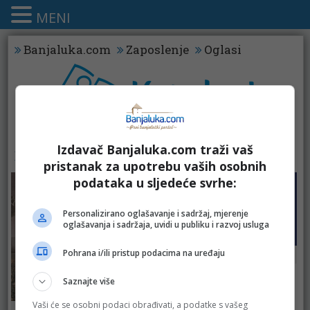
MENI
Banjaluka.com
Zaposlenje
Oglasi
Izdavač Banjaluka.com traži vaš
KATALOZI - KUPATILA
pristanak za upotrebu vaših osobnih
podataka u sljedeće svrhe:
Personalizirano oglašavanje i sadržaj, mjerenje
oglašavanja i sadržaja, uvidi u publiku i razvoj usluga
Pohrana i/ili pristup podacima na uređaju
Fis
Saznajte više
Vaši će se osobni podaci obrađivati, a podatke s vašeg