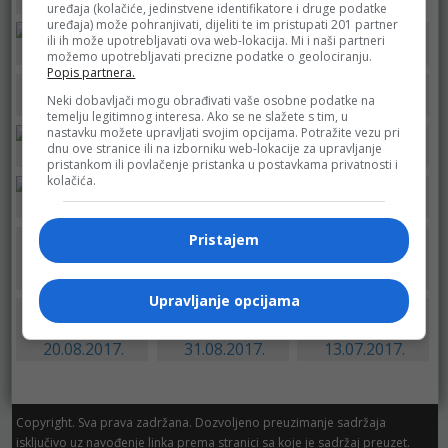
Bingo
Centrum
uređaja (kolačiće, jedinstvene identifikatore i druge podatke
uređaja) može pohranjivati, dijeliti te im pristupati 201 partner
ili ih može upotrebljavati ova web-lokacija. Mi i naši partneri
Fis
Fis
Fis
možemo upotrebljavati precizne podatke o geolociranju.
Popis partnera.
Neki dobavljači mogu obrađivati vaše osobne podatke na
Fis
Fis
Robot
temelju legitimnog interesa. Ako se ne slažete s tim, u
nastavku možete upravljati svojim opcijama. Potražite vezu pri
dnu ove stranice ili na izborniku web-lokacije za upravljanje
Fis
Fis
Fis
pristankom ili povlačenje pristanka u postavkama privatnosti i
kolačića.
Fis
Fis
Fis
Pristajem
Fis – do
Fis katalog –
Fis katalog –
24.09.2017.
25.09.2017.
31.08.2017.
Upravljanje opcijama
Robot katalog –
Fis katalog –
Fis katalog –
20.08.2017.
31.08.2017.
13.07.2017.
Copyright. Sva prava zadržana. Dozvoljeno preuzimanje sadržaja
isključivo uz navođenje linka prema stranici sa koje je sadržaj preuzet.