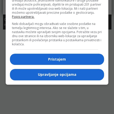
Bingo
uređaja (kolačiće, jedinstvene identifikatore i druge podatke
uređaja) može pohranjivati, dijeliti te im pristupati 201 partner
ili ih može upotrebljavati ova web-lokacija. Mi i naši partneri
možemo upotrebljavati precizne podatke o geolociranju.
Popis partnera.
Copyright. Sva prava zadržana. Dozvoljeno preuzimanje sadržaja
Neki dobavljači mogu obrađivati vaše osobne podatke na
isključivo uz navođenje linka prema stranici sa koje je sadržaj preuzet.
temelju legitimnog interesa. Ako se ne slažete s tim, u
nastavku možete upravljati svojim opcijama. Potražite vezu pri
dnu ove stranice ili na izborniku web-lokacije za upravljanje
pristankom ili povlačenje pristanka u postavkama privatnosti i
kolačića.
Pristajem
Upravljanje opcijama