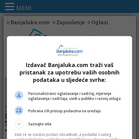
MENI
Banjaluka.com
Zaposlenje
Oglasi
Izdavač Banjaluka.com traži vaš
KATALOZI - LJETNI PROGRAM
pristanak za upotrebu vaših osobnih
podataka u sljedeće svrhe:
Personalizirano oglašavanje i sadržaj, mjerenje
oglašavanja i sadržaja, uvidi u publiku i razvoj usluga
Pohrana i/ili pristup podacima na uređaju
Saznajte više
Vaši će se osobni podaci obrađivati, a podatke s vašeg
CM