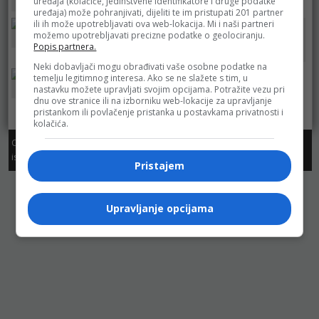
uređaja (kolačiće, jedinstvene identifikatore i druge podatke
DM
uređaja) može pohranjivati, dijeliti te im pristupati 201 partner
ili ih može upotrebljavati ova web-lokacija. Mi i naši partneri
možemo upotrebljavati precizne podatke o geolociranju.
dm
dm
Popis partnera.
Izbor trgovine
Neki dobavljači mogu obrađivati vaše osobne podatke na
temelju legitimnog interesa. Ako se ne slažete s tim, u
cm
nastavku možete upravljati svojim opcijama. Potražite vezu pri
dnu ove stranice ili na izborniku web-lokacije za upravljanje
pristankom ili povlačenje pristanka u postavkama privatnosti i
kolačića.
Copyright. Sva prava zadržana. Dozvoljeno preuzimanje sadržaja
isključivo uz navođenje linka prema stranici sa koje je sadržaj preuzet.
Pristajem
Upravljanje opcijama