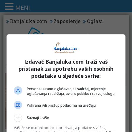
MENI
Banjaluka.com
Zaposlenje
Oglasi
Izdavač Banjaluka.com traži vaš
KATALOZI - MAKE UP
pristanak za upotrebu vaših osobnih
podataka u sljedeće svrhe:
dm
cm
Personalizirano oglašavanje i sadržaj, mjerenje
oglašavanja i sadržaja, uvidi u publiku i razvoj usluga
Pohrana i/ili pristup podacima na uređaju
Saznajte više
Vaši će se osobni podaci obrađivati, a podatke s vašeg