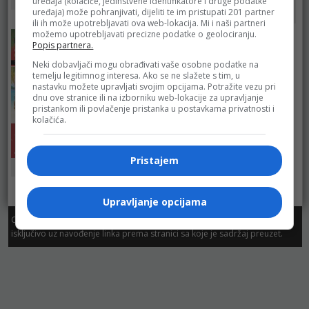
Fructa Trade –
Fructa Trade –
Bingo
uređaja (kolačiće, jedinstvene identifikatore i druge podatke
uređaja) može pohranjivati, dijeliti te im pristupati 201 partner
Kort Marketi
Kort Marketi
ili ih može upotrebljavati ova web-lokacija. Mi i naši partneri
možemo upotrebljavati precizne podatke o geolociranju.
Popis partnera.
Neki dobavljači mogu obrađivati vaše osobne podatke na
temelju legitimnog interesa. Ako se ne slažete s tim, u
nastavku možete upravljati svojim opcijama. Potražite vezu pri
dnu ove stranice ili na izborniku web-lokacije za upravljanje
pristankom ili povlačenje pristanka u postavkama privatnosti i
kolačića.
Pristajem
Robot
Upravljanje opcijama
Copyright. Sva prava zadržana. Dozvoljeno preuzimanje sadržaja
isključivo uz navođenje linka prema stranici sa koje je sadržaj preuzet.