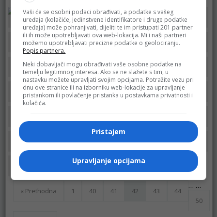
Vaši će se osobni podaci obrađivati, a podatke s vašeg
uređaja (kolačiće, jedinstvene identifikatore i druge podatke
Robot
Robot
Konzum
uređaja) može pohranjivati, dijeliti te im pristupati 201 partner
ili ih može upotrebljavati ova web-lokacija. Mi i naši partneri
možemo upotrebljavati precizne podatke o geolociranju.
Robot
Fis
Fortuna
Popis partnera.
Neki dobavljači mogu obrađivati vaše osobne podatke na
Best
Bingo prehrana
Bingo
temelju legitimnog interesa. Ako se ne slažete s tim, u
nastavku možete upravljati svojim opcijama. Potražite vezu pri
dnu ove stranice ili na izborniku web-lokacije za upravljanje
pristankom ili povlačenje pristanka u postavkama privatnosti i
Konzum
Kort
Robot
kolačića.
Bingo
Konzum
Best
Pristajem
Kort
Robot
Fortuna
Upravljanje opcijama
Robot
…
…
« Prethodna
1
40
41
42
43
44
50