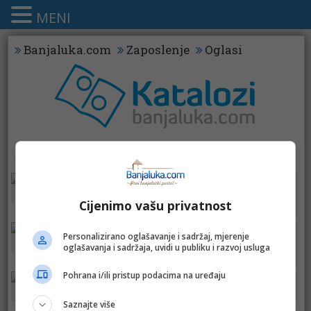
MENI
Banjaluka.com
Zaposlenje
Oglasi
KATALOZI - PREHRANA
DM prehrana
DM
Cijenimo vašu privatnost
Konzum
Personalizirano oglašavanje i sadržaj, mjerenje
Fis
Bingo
oglašavanja i sadržaja, uvidi u publiku i razvoj usluga
Fortuna
Pohrana i/ili pristup podacima na uređaju
Robot
Bingo
Saznajte više
Konzum