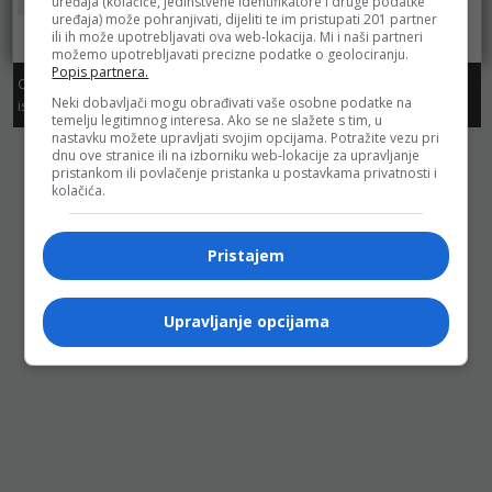
Bingo
uređaja (kolačiće, jedinstvene identifikatore i druge podatke
uređaja) može pohranjivati, dijeliti te im pristupati 201 partner
ili ih može upotrebljavati ova web-lokacija. Mi i naši partneri
možemo upotrebljavati precizne podatke o geolociranju.
Popis partnera.
Copyright. Sva prava zadržana. Dozvoljeno preuzimanje sadržaja
Neki dobavljači mogu obrađivati vaše osobne podatke na
isključivo uz navođenje linka prema stranici sa koje je sadržaj preuzet.
temelju legitimnog interesa. Ako se ne slažete s tim, u
nastavku možete upravljati svojim opcijama. Potražite vezu pri
dnu ove stranice ili na izborniku web-lokacije za upravljanje
pristankom ili povlačenje pristanka u postavkama privatnosti i
kolačića.
Pristajem
Upravljanje opcijama