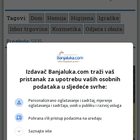
Tagovi:
Dom
Hemija
Higijena
Igračke
Izbor trgovine
Kozmetika
Odjeća i obuća
Pregleda:
5935
KATALOZI - KATALOG
Izdavač Banjaluka.com traži vaš
pristanak za upotrebu vaših osobnih
podataka u sljedeće svrhe:
Personalizirano oglašavanje i sadržaj, mjerenje
oglašavanja i sadržaja, uvidi u publiku i razvoj usluga
Pohrana i/ili pristup podacima na uređaju
Saznajte više