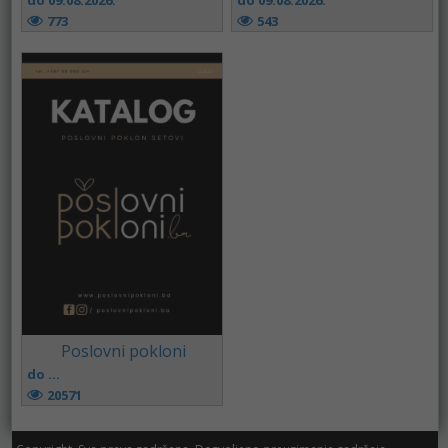
do 09.08.2026.
do 09.08.2026.
773
543
Poslovni pokloni
do ...
20571