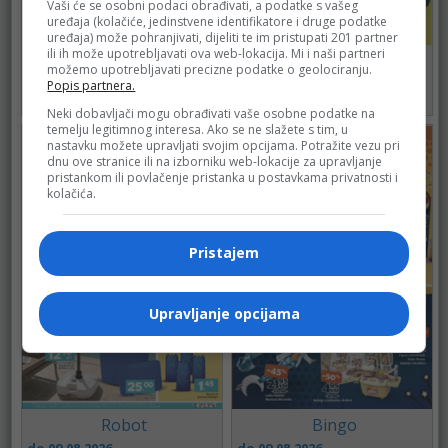
Vaši će se osobni podaci obrađivati, a podatke s vašeg
uređaja (kolačiće, jedinstvene identifikatore i druge podatke
uređaja) može pohranjivati, dijeliti te im pristupati 201 partner
ili ih može upotrebljavati ova web-lokacija. Mi i naši partneri
Bingo
Bingo
možemo upotrebljavati precizne podatke o geolociranju.
do 09.08.2026.
do 11.08.2026.
Popis partnera.
486
497
Neki dobavljači mogu obrađivati vaše osobne podatke na
temelju legitimnog interesa. Ako se ne slažete s tim, u
nastavku možete upravljati svojim opcijama. Potražite vezu pri
dnu ove stranice ili na izborniku web-lokacije za upravljanje
pristankom ili povlačenje pristanka u postavkama privatnosti i
kolačića.
Pristajem
Upravljanje opcijama
Robot
Bingo