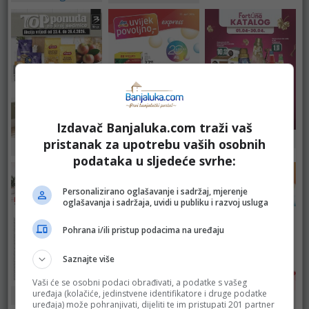
Izdavač Banjaluka.com traži vaš
Fortuna Marketi
pristanak za upotrebu vaših osobnih
Bingo
DM
podataka u sljedeće svrhe:
Personalizirano oglašavanje i sadržaj, mjerenje
oglašavanja i sadržaja, uvidi u publiku i razvoj usluga
Pohrana i/ili pristup podacima na uređaju
Saznajte više
Vaši će se osobni podaci obrađivati, a podatke s vašeg
uređaja (kolačiće, jedinstvene identifikatore i druge podatke
Merkator
DM
Fructa Trade –
uređaja) može pohranjivati, dijeliti te im pristupati 201 partner