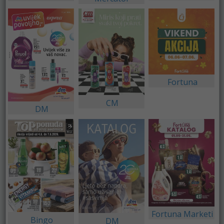
Fortuna
CM
DM
Fortuna Marketi
Bingo
DM