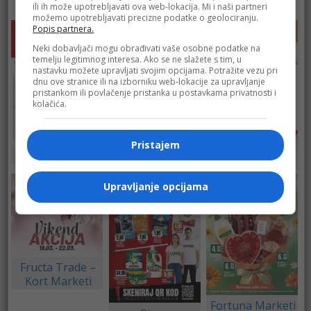
Kort Marketi
ili ih može upotrebljavati ova web-lokacija. Mi i naši partneri
možemo upotrebljavati precizne podatke o geolociranju.
Popis partnera.
Neki dobavljači mogu obrađivati vaše osobne podatke na
temelju legitimnog interesa. Ako se ne slažete s tim, u
nastavku možete upravljati svojim opcijama. Potražite vezu pri
dnu ove stranice ili na izborniku web-lokacije za upravljanje
pristankom ili povlačenje pristanka u postavkama privatnosti i
kolačića.
Pristajem
Merkator
Bingo
DM
Upravljanje opcijama
Fructa Trade –
Kort Marketi
Fortuna Marketi