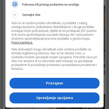
Pohrana i/ili pristup podacima na uređaju
Saznajte više
Vaši će se osobni podaci obrađivati, a podatke s vašeg
uređaja (kolačiće, jedinstvene identifikatore i druge podatke
uređaja) može pohranjivati, dijeliti te im pristupati 201 partner
ili ih može upotrebljavati ova web-lokacija. Mi i naši partneri
možemo upotrebljavati precizne podatke o geolociranju.
Popis partnera.
Neki dobavljači mogu obrađivati vaše osobne podatke na
temelju legitimnog interesa. Ako se ne slažete s tim, u
nastavku možete upravljati svojim opcijama. Potražite vezu pri
dnu ove stranice ili na izborniku web-lokacije za upravljanje
pristankom ili povlačenje pristanka u postavkama privatnosti i
kolačića.
BINGO
KORT
Pristajem
do 16.08.2026.
do 26.08.2026.
112
105
Upravljanje opcijama