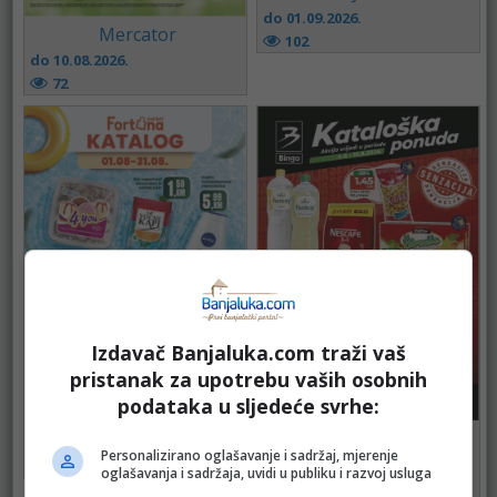
do 01.09.2026.
Mercator
102
do 10.08.2026.
72
Izdavač Banjaluka.com traži vaš
pristanak za upotrebu vaših osobnih
podataka u sljedeće svrhe:
FORTUNA
BINGO
do 31.08.2026.
Personalizirano oglašavanje i sadržaj, mjerenje
do 16.08.2026.
61
oglašavanja i sadržaja, uvidi u publiku i razvoj usluga
90