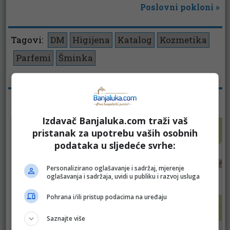
Poslovni pokloni
»
Tagovi:
DM
Higijena
Katalog
Kozmetika
Parfemi
Šminka
Pregleda:
3303
KATALOZI - KOZMETIKA
Izdavač Banjaluka.com traži vaš
pristanak za upotrebu vaših osobnih
podataka u sljedeće svrhe:
Personalizirano oglašavanje i sadržaj, mjerenje
oglašavanja i sadržaja, uvidi u publiku i razvoj usluga
Pohrana i/ili pristup podacima na uređaju
Saznajte više
Mercator