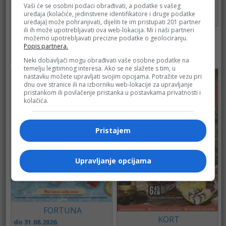
Vaši će se osobni podaci obrađivati, a podatke s vašeg
do 31.08.2026.
uređaja (kolačiće, jedinstvene identifikatore i druge podatke
59
uređaja) može pohranjivati, dijeliti te im pristupati 201 partner
ili ih može upotrebljavati ova web-lokacija. Mi i naši partneri
Mercator
možemo upotrebljavati precizne podatke o geolociranju.
Popis partnera.
do 10.08.2026.
56
Neki dobavljači mogu obrađivati vaše osobne podatke na
temelju legitimnog interesa. Ako se ne slažete s tim, u
nastavku možete upravljati svojim opcijama. Potražite vezu pri
dnu ove stranice ili na izborniku web-lokacije za upravljanje
pristankom ili povlačenje pristanka u postavkama privatnosti i
kolačića.
Pristajem
Upravljanje opcijama
FORTUNA
KORT
do 31.08.2026.