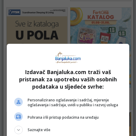
Izdavač Banjaluka.com traži vaš
pristanak za upotrebu vaših osobnih
JYSK
podataka u sljedeće svrhe:
do 18.08.2026.
FORTUNA
94
do 31.08.2026.
Personalizirano oglašavanje i sadržaj, mjerenje
oglašavanja i sadržaja, uvidi u publiku i razvoj usluga
74
Pohrana i/ili pristup podacima na uređaju
Saznajte više