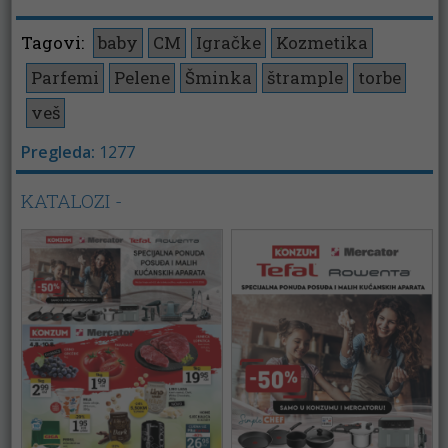
Tagovi:
baby
CM
Igračke
Kozmetika
Parfemi
Pelene
Šminka
štrample
torbe
veš
Pregleda:
1277
KATALOZI -