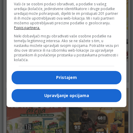
Vaši će se osobni podaci obrađivati, a podatke s vašeg
uređaja (kolačiće, jedinstvene identifikatore i druge podatke
uređaja) može pohranjivati, dijeliti te im pristupati 201 partner
ili ih može upotrebljavati ova web-lokacija. Mi i naši partneri
možemo upotrebljavati precizne podatke o geolociranju.
Popis partnera.
Neki dobavljači mogu obrađivati vaše osobne podatke na
temelju legitimnog interesa. Ako se ne slažete s tim, u
nastavku možete upravljati svojim opcijama. Potražite vezu pri
dnu ove stranice ili na izborniku web-lokacije za upravljanje
pristankom ili povlačenje pristanka u postavkama privatnosti i
kolačića.
BINGO
BINGO
do 16.08.2026.
do 16.08.2026.
Pristajem
102
128
Upravljanje opcijama