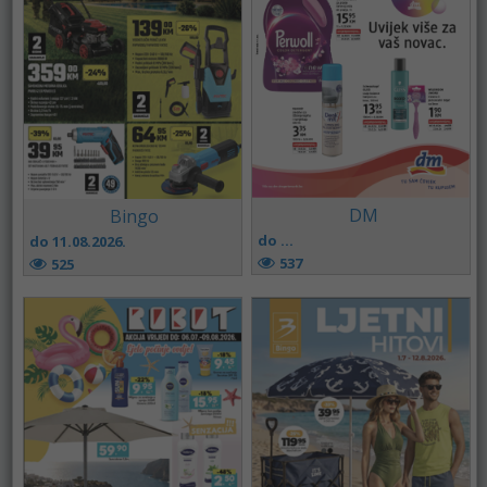
DM
Bingo
do ...
do 11.08.2026.
537
525