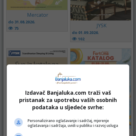
Mercator
do 31.08.2026.
JYSK
75
do 01.09.2026.
102
Izdavač Banjaluka.com traži vaš
pristanak za upotrebu vaših osobnih
podataka u sljedeće svrhe:
Personalizirano oglašavanje i sadržaj, mjerenje
JYSK
oglašavanja i sadržaja, uvidi u publiku i razvoj usluga
do 18.08.2026.
FORTUNA