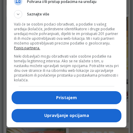
Pohrana i/ili pristup podacima na uređaju
83
do 31.08.2026.
61
Saznajte više
Vaši će se osobni podaci obrađivati, a podatke s vašeg
uređaja (kolačiće, jedinstvene identifikatore i druge podatke
uređaja) može pohranjivati, dijeliti te im pristupati 201 partner
ili ih može upotrebljavati ova web-lokacija. Mi i naši partneri
možemo upotrebljavati precizne podatke o geolociranju.
Popis partnera.
Neki dobavljači mogu obrađivati vaše osobne podatke na
temelju legitimnog interesa. Ako se ne slažete s tim, u
nastavku možete upravljati svojim opcijama. Potražite vezu pri
dnu ove stranice ili na izborniku web-lokacije za upravljanje
pristankom ili povlačenje pristanka u postavkama privatnosti i
kolačića.
Pristajem
BINGO
BINGO
do 16.08.2026.
do 16.08.2026.
Upravljanje opcijama
90
112