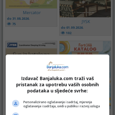
Mercator
do 31.08.2026.
JYSK
75
do 01.09.2026.
102
Izdavač Banjaluka.com traži vaš
pristanak za upotrebu vaših osobnih
podataka u sljedeće svrhe:
Personalizirano oglašavanje i sadržaj, mjerenje
JYSK
oglašavanja i sadržaja, uvidi u publiku i razvoj usluga
do 18.08.2026.
FORTUNA