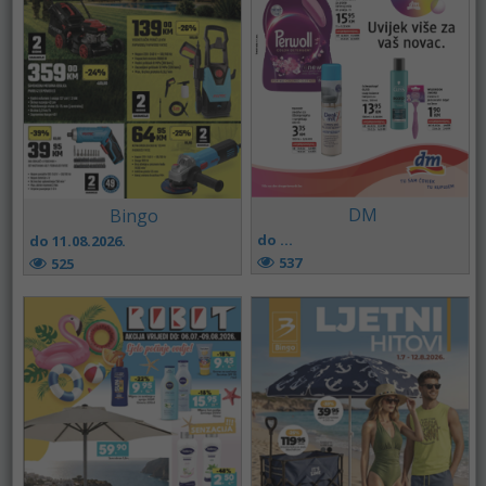
DM
Bingo
do ...
do 11.08.2026.
537
525