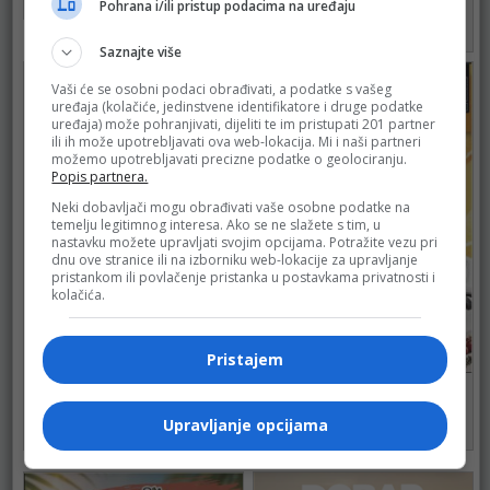
Pohrana i/ili pristup podacima na uređaju
83
do 31.08.2026.
61
Saznajte više
Vaši će se osobni podaci obrađivati, a podatke s vašeg
uređaja (kolačiće, jedinstvene identifikatore i druge podatke
uređaja) može pohranjivati, dijeliti te im pristupati 201 partner
ili ih može upotrebljavati ova web-lokacija. Mi i naši partneri
možemo upotrebljavati precizne podatke o geolociranju.
Popis partnera.
Neki dobavljači mogu obrađivati vaše osobne podatke na
temelju legitimnog interesa. Ako se ne slažete s tim, u
nastavku možete upravljati svojim opcijama. Potražite vezu pri
dnu ove stranice ili na izborniku web-lokacije za upravljanje
pristankom ili povlačenje pristanka u postavkama privatnosti i
kolačića.
Pristajem
BINGO
BINGO
do 16.08.2026.
do 16.08.2026.
Upravljanje opcijama
90
112