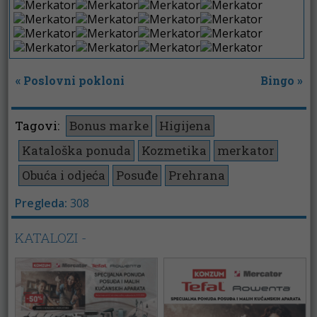
«
Poslovni pokloni
Bingo
»
Tagovi:
Bonus marke
Higijena
Kataloška ponuda
Kozmetika
merkator
Obuća i odjeća
Posuđe
Prehrana
Pregleda:
308
KATALOZI -