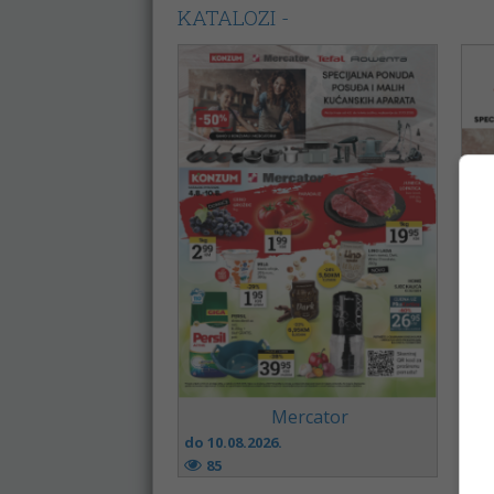
KATALOZI -
Mercator
do 10.08.2026.
do 
85