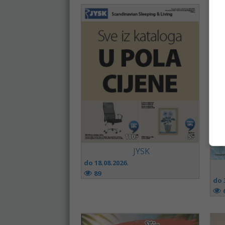
JYSK
do 18.08.2026.
89
do 