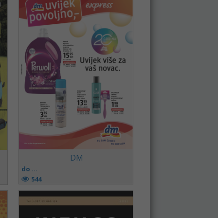
DM
do ...
544