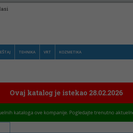
lasi
EŠTAJ
TEHNIKA
VRT
KOZMETIKA
Ovaj katalog je istekao 28.02.2026
elnih kataloga ove kompanije. Pogledajte trenutno aktueln