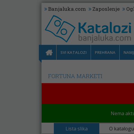
Banjaluka.com
Zaposlenje
Og
SVI KATALOZI
PREHRANA
NAMJ
FORTUNA MARKETI
Nema aktu
Lista slika
O katalogu