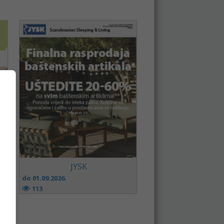
JYSK
do 01.09.2026.
113