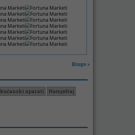
Bingo
»
 kućanski aparati
Namještaj