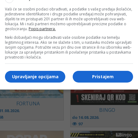
Vaši će se osobni podaci obrađivati, a podatke s vašeg uređaja (kolačiće,
jedinstvene identifikatore i druge podatke uređaja) može pohranjivati,
dijeliti te im pristupati 201 partner ili ih može upotrebljavati ova web-
lokacija. Mi i naši partneri možemo upotrebljavati precizne podatke o
geolociranju.
Popis partnera.
Neki dobavljači mogu obrađivati vaše osobne podatke na temelju
legitimnog interesa. Ako se ne slažete s tim, u nastavku možete upravljati
svojim opcijama. Potražite vezu pri dnu ove stranice ili na izborniku web-
lokacije za upravljanje pristankom ili povlačenje pristanka u postavkama
privatnosti i kolačića.
Upravljanje opcijama
Pristajem
FORTUNA
BINGO
31.08.2026.
68
do 16.08.2026.
97