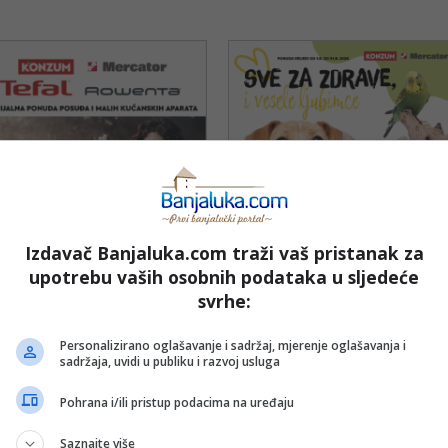
Izdavač Banjaluka.com traži vaš pristanak za
upotrebu vaših osobnih podataka u sljedeće
Mercator
svrhe:
do 31.08.2026.
82
Personalizirano oglašavanje i sadržaj, mjerenje oglašavanja i
sadržaja, uvidi u publiku i razvoj usluga
Mercator
Pohrana i/ili pristup podacima na uređaju
31.10.2026.
106
Saznajte više