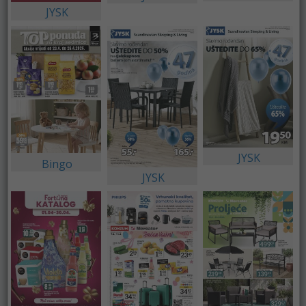
JYSK
JYSK
Bingo
JYSK