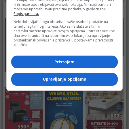
JYSK
ili ih može upotrebljavati ova web-lokacija. Mi i naši partneri
Fructa Trade –
Bingo
možemo upotrebljavati precizne podatke o geolociranju.
Kort Marketi
Popis partnera.
Neki dobavljači mogu obrađivati vaše osobne podatke na
temelju legitimnog interesa. Ako se ne slažete s tim, u
nastavku možete upravljati svojim opcijama. Potražite vezu pri
dnu ove stranice ili na izborniku web-lokacije za upravljanje
pristankom ili povlačenje pristanka u postavkama privatnosti i
kolačića.
Fortuna Marketi
Pristajem
JYSK
Robot
Upravljanje opcijama