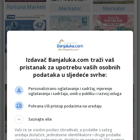
Fortuna Marketi
Merkator
Merkator
Izdavač Banjaluka.com traži vaš
pristanak za upotrebu vaših osobnih
Fortuna Marketi
podataka u sljedeće svrhe:
JYSK
Bingo
Personalizirano oglašavanje i sadržaj, mjerenje
oglašavanja i sadržaja, uvidi u publiku i razvoj usluga
Pohrana i/ili pristup podacima na uređaju
Saznajte više
Vaši će se osobni podaci obrađivati, a podatke s vašeg
uređaja (kolačiće, jedinstvene identifikatore i druge podatke
uređaja) može pohranjivati, dijeliti te im pristupati 201 partner