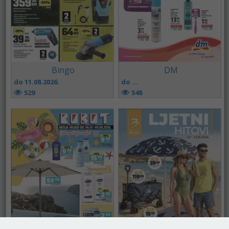
DM
Bingo
do ...
do 11.08.2026.
548
529