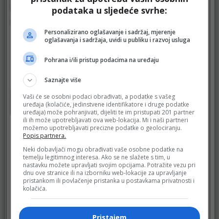
podataka u sljedeće svrhe:
Personalizirano oglašavanje i sadržaj, mjerenje
oglašavanja i sadržaja, uvidi u publiku i razvoj usluga
Pohrana i/ili pristup podacima na uređaju
Saznajte više
Vaši će se osobni podaci obrađivati, a podatke s vašeg
uređaja (kolačiće, jedinstvene identifikatore i druge podatke
uređaja) može pohranjivati, dijeliti te im pristupati 201 partner
ili ih može upotrebljavati ova web-lokacija. Mi i naši partneri
možemo upotrebljavati precizne podatke o geolociranju.
Popis partnera.
Neki dobavljači mogu obrađivati vaše osobne podatke na
temelju legitimnog interesa. Ako se ne slažete s tim, u
nastavku možete upravljati svojim opcijama. Potražite vezu pri
dnu ove stranice ili na izborniku web-lokacije za upravljanje
pristankom ili povlačenje pristanka u postavkama privatnosti i
kolačića.
Pristajem