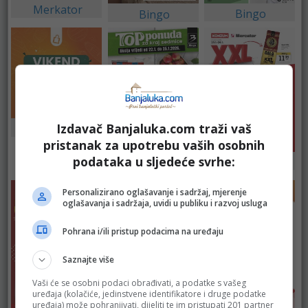
Merkator
Bingo
Bingo
Izdavač Banjaluka.com traži vaš
Fortuna Marketi
pristanak za upotrebu vaših osobnih
podataka u sljedeće svrhe:
Merkator
Bingo
Personalizirano oglašavanje i sadržaj, mjerenje
oglašavanja i sadržaja, uvidi u publiku i razvoj usluga
Pohrana i/ili pristup podacima na uređaju
Saznajte više
Vaši će se osobni podaci obrađivati, a podatke s vašeg
uređaja (kolačiće, jedinstvene identifikatore i druge podatke
uređaja) može pohranjivati, dijeliti te im pristupati 201 partner