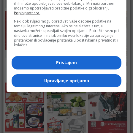
ili ih može upotrebljavati ova web-lokacija. Mi i naši partneri
Bingo
DM
Robot
možemo upotrebljavati precizne podatke o geolociranju.
Popis partnera.
Neki dobavljači mogu obrađivati vaše osobne podatke na
temelju legitimnog interesa. Ako se ne slažete s tim, u
nastavku možete upravljati svojim opcijama. Potražite vezu pri
dnu ove stranice ili na izborniku web-lokacije za upravljanje
pristankom ili povlačenje pristanka u postavkama privatnosti i
kolačića.
Fortuna Marketi
Pristajem
Merkator
Fructa Trade –
Kort Marketi
Upravljanje opcijama