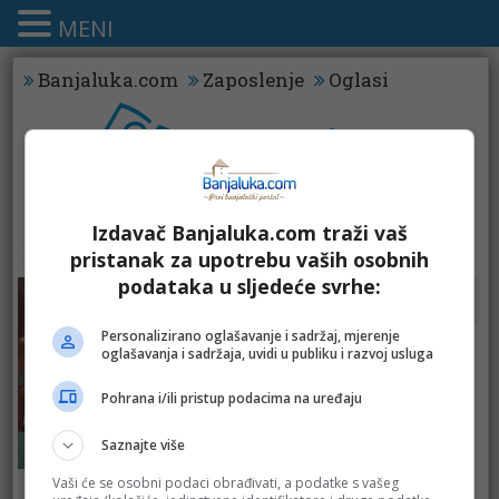
MENI
Banjaluka.com
Zaposlenje
Oglasi
Izdavač Banjaluka.com traži vaš
KATALOZI - KOFERI
pristanak za upotrebu vaših osobnih
podataka u sljedeće svrhe:
Robot
Personalizirano oglašavanje i sadržaj, mjerenje
oglašavanja i sadržaja, uvidi u publiku i razvoj usluga
Pohrana i/ili pristup podacima na uređaju
Saznajte više
Konzum
Vaši će se osobni podaci obrađivati, a podatke s vašeg
Merkator