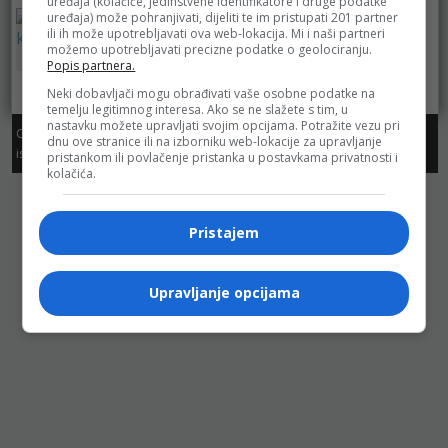
uređaja (kolačiće, jedinstvene identifikatore i druge podatke
uređaja) može pohranjivati, dijeliti te im pristupati 201 partner
ili ih može upotrebljavati ova web-lokacija. Mi i naši partneri
cm
možemo upotrebljavati precizne podatke o geolociranju.
Centrum
Popis partnera.
Neki dobavljači mogu obrađivati vaše osobne podatke na
temelju legitimnog interesa. Ako se ne slažete s tim, u
nastavku možete upravljati svojim opcijama. Potražite vezu pri
Copyright. Sva prava zadržana. Dozvoljeno preuzimanje sadržaja
dnu ove stranice ili na izborniku web-lokacije za upravljanje
isključivo uz navođenje linka prema stranici sa koje je sadržaj preuzet.
pristankom ili povlačenje pristanka u postavkama privatnosti i
kolačića.
Pristajem
Upravljanje opcijama