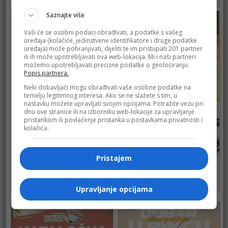
83
Saznajte više
Vaši će se osobni podaci obrađivati, a podatke s vašeg
uređaja (kolačiće, jedinstvene identifikatore i druge podatke
uređaja) može pohranjivati, dijeliti te im pristupati 201 partner
ili ih može upotrebljavati ova web-lokacija. Mi i naši partneri
možemo upotrebljavati precizne podatke o geolociranju.
Popis partnera.
Neki dobavljači mogu obrađivati vaše osobne podatke na
temelju legitimnog interesa. Ako se ne slažete s tim, u
nastavku možete upravljati svojim opcijama. Potražite vezu pri
dnu ove stranice ili na izborniku web-lokacije za upravljanje
pristankom ili povlačenje pristanka u postavkama privatnosti i
kolačića.
Pristajem
BINGO
BINGO
do 16.08.2026.
do 16.08.2026.
108
139
Upravljanje opcijama