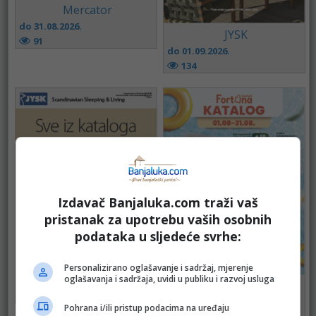
Mercator
do 31.08.2026.
JYSK
91
do 01.09.2026.
134
Izdavač Banjaluka.com traži vaš
pristanak za upotrebu vaših osobnih
podataka u sljedeće svrhe:
JYSK
Personalizirano oglašavanje i sadržaj, mjerenje
oglašavanja i sadržaja, uvidi u publiku i razvoj usluga
do 18.08.2026.
FORTUNA
99
do 31.08.2026.
Pohrana i/ili pristup podacima na uređaju